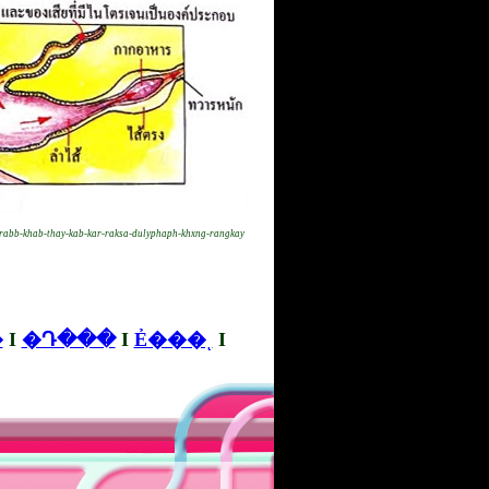
-rabb-khab-thay-kab-kar-raksa-dulyphaph-khxng-rangkay
�
I
�Դ���
I
Ẻ���ͺ
I