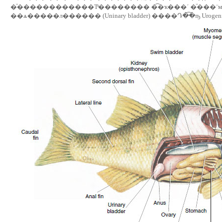
�ͧ������������Тͧ�������� �͡�ҡ���ʹ �ͧ���¨м�ҹ�
��ѧ�����л������ (Uninary bladder) ����Դ�͡�ҧ Urogenita