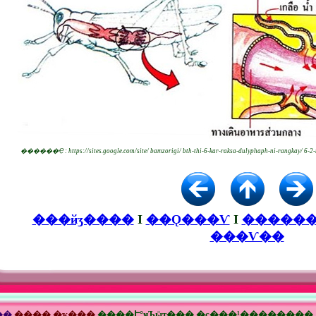
������Ҿ : https://sites.google.com/site/ bamzorigi/ bth-thi-6-kar-raksa-dulyphaph-ni-rangkay/ 6-2
���йӡ����
I
��Ǫ���Ѵ
I
�����
���Ѵ��
��
���� �ҡ���
����Է°ҹЪӹҭ��� �ç���¹��������