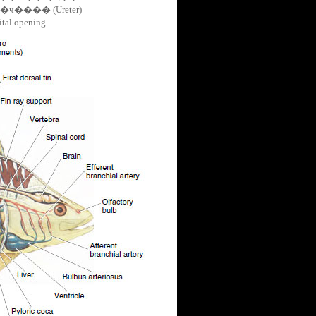
��� (Ureter)
l opening