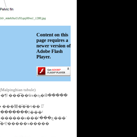
blr_mkehlhuUzN1qaj00vo1_1280.jpg
Content on this
page requires a
newer version of
Adobe Flash
Player.
hian tubule)
���
��㹪�ͧ�ͧ�ӵ�� 㹢ͧ
ͺ���ਹ ������¹�繼�֡�ô�١�ԡ �Ѻ�͡�Ҿ�����ҡ�����