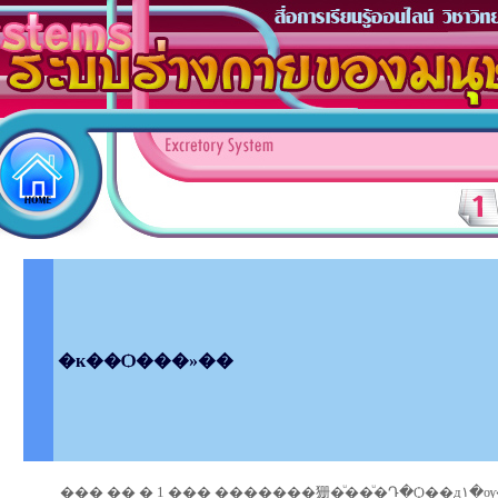
�к��Ѻ���»��
��� �� � 1 ��� �������㹪�ͧ��ͧ�Դ�Ѻ��д١�ѹ��ѧ ��˹�ҷ��ӨѴ