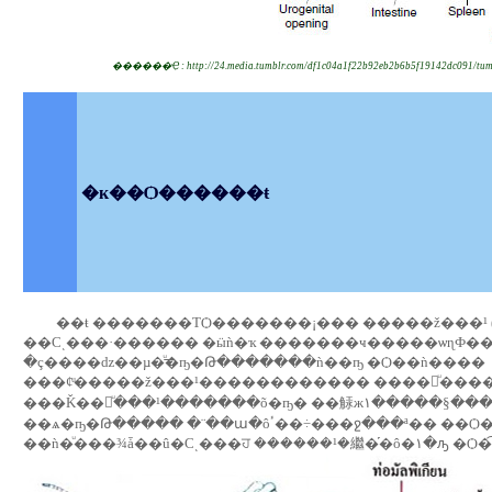
������Ҿ : http://24.media.tumblr.com/df1c04a1f22b92eb2b6b5f19142dc091/tum
�к��Ѻ������ŧ
��ŧ �������ТѺ�������¡��� �����ž���¹ (Malping
��Сͺ���·������ �ӹǹ�ҡ �������ҹ�����ѡɳФ���¶ا ����͡�Ҩҡ�ҧ�Թ��
�ç����ǳ��µ�ͧ͢�ҧ�Թ�������ǹ��ҧ �Ѻ��ǹ����
���¢ͧ�����ž���¹������������ ����㹢ͧ���� �
���Ǩ��բͧ���¹�������õ�ҧ� ��觨ж١�����§����������ž���¹
��ѧ�ҧ�Թ����� �¨��ա�ôٴ��÷���ջ���ª�� ��Ѻ�������к���ع���¹���ʹ
��ǹ�ͧ���¾ǡ��û�С