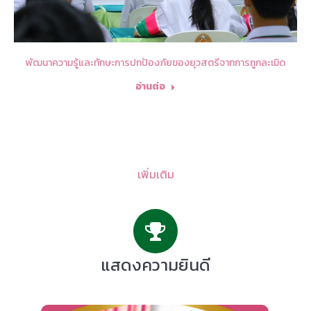
พัฒนาความรู้และทักษะการปกป้องภัยของยุวสตรีจากการถูกละเมิด
อ่านต่อ
เพิ่มเติม
แสดงความยินดี