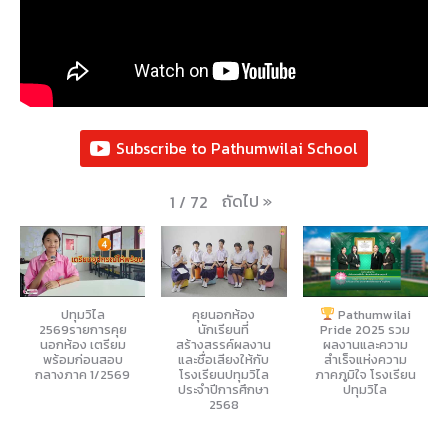
Subscribe to Pathumwilai School
ถัดไป
»
1
/
72
ปทุมวิไล
คุยนอกห้อง
Pathumwilai
2569รายการคุย
นักเรียนที่
Pride 2025 รวม
นอกห้อง เตรียม
สร้างสรรค์ผลงาน
ผลงานและความ
พร้อมก่อนสอบ
และชื่อเสียงให้กับ
สำเร็จแห่งความ
กลางภาค 1/2569
โรงเรียนปทุมวิไล
ภาคภูมิใจ โรงเรียน
ประจำปีการศึกษา
ปทุมวิไล
2568