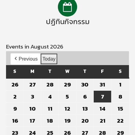
ปฏิทินกิจกรรม
Events in August 2026
Previous
Today
S
SUNDAY
M
MONDAY
T
TUESDAY
W
WEDNESDAY
T
THURSDAY
F
FRIDAY
S
SATU
26
July
27
July
28
July
29
July
30
July
31
July
1
Aug
26,
27,
28,
29,
30,
31,
1,
2
August
3
August
4
August
5
August
6
August
7
August
8
Aug
2026
2026
2026
2026
2026
2026
202
2,
3,
4,
5,
6,
7,
8,
9
August
10
August
11
August
12
August
13
August
14
August
15
Aug
2026
2026
2026
2026
2026
2026
202
9,
10,
11,
12,
13,
14,
15,
16
August
17
August
18
August
19
August
20
August
21
August
22
Aug
2026
2026
2026
2026
2026
2026
202
16,
17,
18,
19,
20,
21,
22,
23
August
24
August
25
August
26
August
27
August
28
August
29
Aug