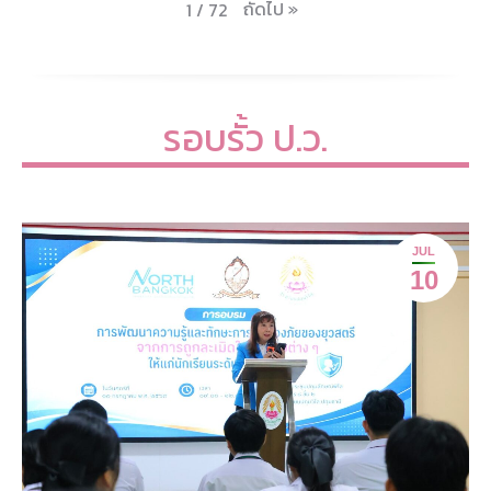
ถัดไป
»
1
/
72
รอบรั้ว ป.ว.
JUL
10