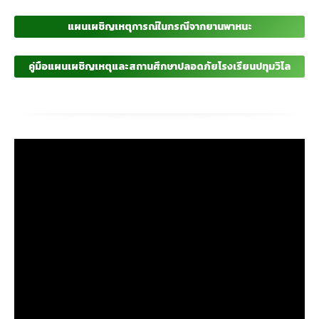
แผนเผชิญเหตุการณ์ในกรณีจากยานพาหนะ
คู่มือแผนเผชิญเหตุและสถานศึกษาปลอดภัยโรงเรียนปทุมวิไล