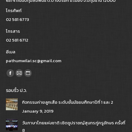
63/4 ถนนปทุมสัมพันธ์ ต.บางปรอก อ.เมือง จ.ปทุมธานี 12000
โทรศัพท์
02 581 6773
โทรสาร
02 581 6712
อีเมล
pathumwilai.sc@gmail.com
Find us on:
Facebook
Mail
Website
page
page
page
รอบรั้ว ป.ว.
opens
opens
opens
in
in
in
กิจกรรมค่ายลูกเสือ ระดับชั้นมัธยมศึกษาปีที่ 1 และ 2
new
new
new
January 9, 2019
window
window
window
วันภาษาไทยแห่งชาติ เชิดชูปราชญ์สุนทรภู่ครูอักษร ครั้งที่
8