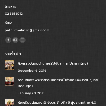
โทรสาร
02 581 6712
อีเมล
pathumwilai.sc@gmail.com
Find us on:
Facebook
Mail
Website
page
page
page
รอบรั้ว ป.ว.
opens
opens
opens
in
in
in
กิจกรรมวันต่อต้านคอร์รัปชันสากล (ประเทศไทย)
new
new
new
December 9, 2019
window
window
window
กราบขอพรพระราชวรเมธาจารย์ เจ้าคณะจังหวัดปทุมธานี
(ธรรมยุต)
January 28, 2021
ห้องเรียนต้นแบบ รักษ์บวร รักษ์ศีล 5 สู่ประเทศไทย 4.0