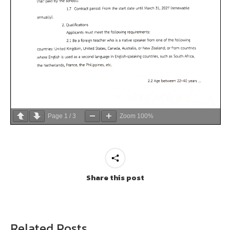
Page
1
/
3
Zoom
100%
Share this post
Related Posts