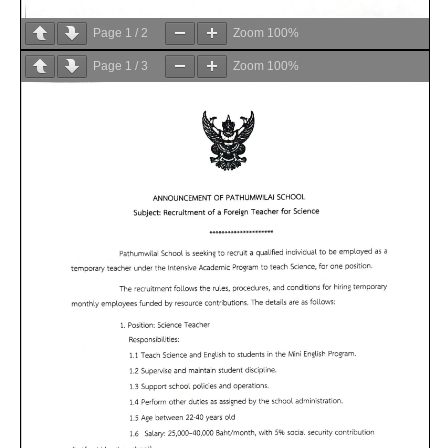
Page
1
/
2
Zoom
100%
Page
1
/
3
Zoom
100%