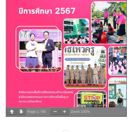
Page
1
/
68
Zoom
100%