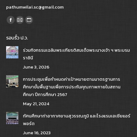
pathumwilai.sc@gmail.com
Find us on:
Facebook
Mail
Website
page
page
page
รอบรั้ว ป.ว.
opens
opens
opens
in
in
in
ร่วมกิจกรรมเฉลิมพระเกียรติสมเด็จพระนางเจ้า ฯ พระบรม
new
new
new
ราชินี
window
window
window
June 3, 2026
การประชุมเพื่อกำหนดค่าเป้าหมายตามมาตรฐานการ
ศึกษาขั้นพื้นฐานเพื่อการประกันคุณภาพภายในสถาน
ศึกษา ปีการศึกษา 2567
May 21, 2024
ทัศนศึกษาท่าอากาศยานสุวรรณภูมิ และโรงแรมเอเชียแอร์
พอร์ต
June 16, 2023