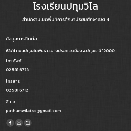
โรงเรียนปทุมวิไล
สำนักงานเขตพื้นที่การศึกษามัธยมศึกษาเขต 4
ข้อมูลการติดต่อ
63/4 ถนนปทุมสัมพันธ์ ต.บางปรอก อ.เมือง จ.ปทุมธานี 12000
โทรศัพท์
02 581 6773
โทรสาร
02 581 6712
อีเมล
pathumwilai.sc@gmail.com
Find us on:
Facebook
Mail
Website