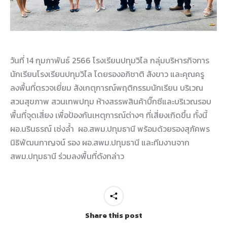
วันที่ 14 กุมภาพันธ์ 2566 โรงเรียนปทุมวิไล กลุ่มบริหารกิจการ
นักเรียนโรงเรียนปทุมวิไล โดยรองอภิชาติ สังขาว และคุณครู
ลงพื้นที่ตรวจเยี่ยม สังเกตุการณ์พฤติกรรมนักเรียน บริเวณ
สวนสุขภาพ สวนเทพปทุม ห้างสรรพสินค้าบิ๊กซีและบริเวณรอบ
พื้นที่จุดเสี่ยง เพื่อป้องกันเหตุการณ์ต่างๆ ที่เสี่ยงเกิดขึ้น ทั้งนี้
ผอ.นรินธรณ์ เซ่งล้ำ ผอ.สพม.ปทุมธานี พร้อมด้วยรองสุภัคพร
นิธิพัฒนกาญจน์ รอง ผอ.สพม.ปทุมธานี และทีมงานจาก
สพม.ปทุมธานี ร่วมลงพื้นที่ดังกล่าว
Share this post