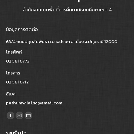
สำนักงานเขตพื้นที่การศึกษามัธยมศึกษาเขต 4
ข้อมูลการติดต่อ
63/4 ถนนปทุมสัมพันธ์ ต.บางปรอก อ.เมือง จ.ปทุมธานี 12000
โทรศัพท์
02 581 6773
โทรสาร
02 581 6712
อีเมล
pathumwilai.sc@gmail.com
Find us on:
Facebook
Mail
Website
page
page
page
รอบรั้ว ป.ว.